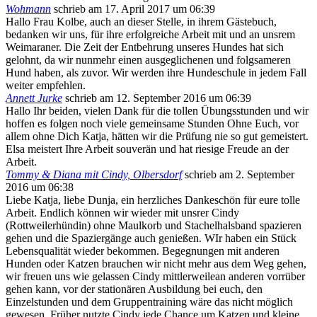
Wohmann
schrieb am
17. April 2017
um
06:39
Hallo Frau Kolbe, auch an dieser Stelle, in ihrem Gästebuch,
bedanken wir uns, für ihre erfolgreiche Arbeit mit und an unsrem
Weimaraner. Die Zeit der Entbehrung unseres Hundes hat sich
gelohnt, da wir nunmehr einen ausgeglichenen und folgsameren
Hund haben, als zuvor. Wir werden ihre Hundeschule in jedem Fall
weiter empfehlen.
Annett Jurke
schrieb am
12. September 2016
um
06:39
Hallo Ihr beiden, vielen Dank für die tollen Übungsstunden und wir
hoffen es folgen noch viele gemeinsame Stunden Ohne Euch, vor
allem ohne Dich Katja, hätten wir die Prüfung nie so gut gemeistert.
Elsa meistert Ihre Arbeit souverän und hat riesige Freude an der
Arbeit.
Tommy & Diana mit Cindy, Olbersdorf
schrieb am
2. September
2016
um
06:38
Liebe Katja, liebe Dunja, ein herzliches Dankeschön für eure tolle
Arbeit. Endlich können wir wieder mit unsrer Cindy
(Rottweilerhündin) ohne Maulkorb und Stachelhalsband spazieren
gehen und die Spaziergänge auch genießen. WIr haben ein Stück
Lebensqualität wieder bekommen. Begegnungen mit anderen
Hunden oder Katzen brauchen wir nicht mehr aus dem Weg gehen,
wir freuen uns wie gelassen Cindy mittlerweilean anderen vorrüber
gehen kann, vor der stationären Ausbildung bei euch, den
Einzelstunden und dem Gruppentraining wäre das nicht möglich
gewesen. Früher nutzte Cindy jede Chance um Katzen und kleine