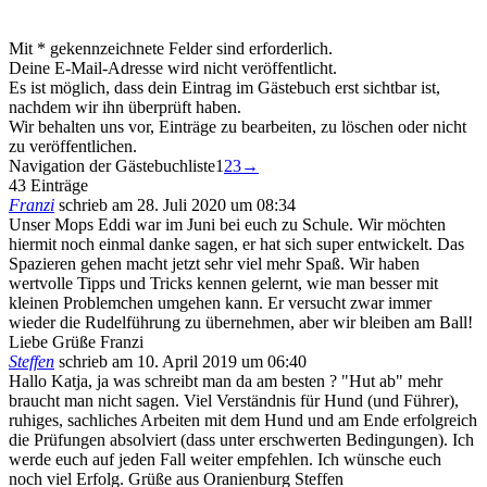
Mit * gekennzeichnete Felder sind erforderlich.
Deine E-Mail-Adresse wird nicht veröffentlicht.
Es ist möglich, dass dein Eintrag im Gästebuch erst sichtbar ist,
nachdem wir ihn überprüft haben.
Wir behalten uns vor, Einträge zu bearbeiten, zu löschen oder nicht
zu veröffentlichen.
Navigation der Gästebuchliste
1
2
3
→
43 Einträge
Franzi
schrieb am
28. Juli 2020
um
08:34
Unser Mops Eddi war im Juni bei euch zu Schule. Wir möchten
hiermit noch einmal danke sagen, er hat sich super entwickelt. Das
Spazieren gehen macht jetzt sehr viel mehr Spaß. Wir haben
wertvolle Tipps und Tricks kennen gelernt, wie man besser mit
kleinen Problemchen umgehen kann. Er versucht zwar immer
wieder die Rudelführung zu übernehmen, aber wir bleiben am Ball!
Liebe Grüße Franzi
Steffen
schrieb am
10. April 2019
um
06:40
Hallo Katja, ja was schreibt man da am besten ? "Hut ab" mehr
braucht man nicht sagen. Viel Verständnis für Hund (und Führer),
ruhiges, sachliches Arbeiten mit dem Hund und am Ende erfolgreich
die Prüfungen absolviert (dass unter erschwerten Bedingungen). Ich
werde euch auf jeden Fall weiter empfehlen. Ich wünsche euch
noch viel Erfolg. Grüße aus Oranienburg Steffen