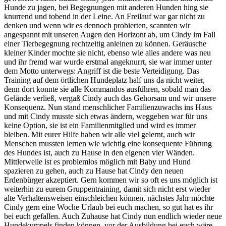
Hunde zu jagen, bei Begegnungen mit anderen Hunden hing sie
knurrend und tobend in der Leine. An Freilauf war gar nicht zu
denken und wenn wir es dennoch probierten, scannten wir
angespannt mit unseren Augen den Horizont ab, um Cindy im Fall
einer Tierbegegnung rechtzeitig anleinen zu können. Geräusche
kleiner Kinder mochte sie nicht, ebenso wie alles andere was neu
und ihr fremd war wurde erstmal angeknurrt, sie war immer unter
dem Motto unterwegs: Angriff ist die beste Verteidigung. Das
Training auf dem örtlichen Hundeplatz half uns da nicht weiter,
denn dort konnte sie alle Kommandos ausführen, sobald man das
Gelände verließ, vergaß Cindy auch das Gehorsam und wir unsere
Konsequenz. Nun stand menschlicher Familienzuwachs ins Haus
und mit Cindy musste sich etwas ändern, weggeben war für uns
keine Option, sie ist ein Familienmitglied und wird es immer
bleiben. Mit eurer Hilfe haben wir alle viel gelernt, auch wir
Menschen mussten lernen wie wichtig eine konsequente Führung
des Hundes ist, auch zu Hause in den eigenen vier Wänden.
Mittlerweile ist es problemlos möglich mit Baby und Hund
spazieren zu gehen, auch zu Hause hat Cindy den neuen
Erdenbürger akzeptiert. Gern kommen wir so oft es uns möglich ist
weiterhin zu eurem Gruppentraining, damit sich nicht erst wieder
alte Verhaltensweisen einschleichen können, nächstes Jahr möchte
Cindy gern eine Woche Urlaub bei euch machen, so gut hat es ihr
bei euch gefallen. Auch Zuhause hat Cindy nun endlich wieder neue
Hundekumpels finden können, vor der Ausbildung bei euch wäre