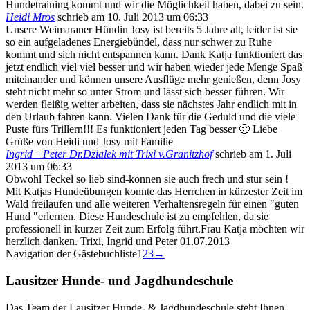
Hundetraining kommt und wir die Möglichkeit haben, dabei zu sein.
Heidi Mros
schrieb am
10. Juli 2013
um
06:33
Unsere Weimaraner Hündin Josy ist bereits 5 Jahre alt, leider ist sie
so ein aufgeladenes Energiebündel, dass nur schwer zu Ruhe
kommt und sich nicht entspannen kann. Dank Katja funktioniert das
jetzt endlich viel viel besser und wir haben wieder jede Menge Spaß
miteinander und können unsere Ausflüge mehr genießen, denn Josy
steht nicht mehr so unter Strom und lässt sich besser führen. Wir
werden fleißig weiter arbeiten, dass sie nächstes Jahr endlich mit in
den Urlaub fahren kann. Vielen Dank für die Geduld und die viele
Puste fürs Trillern!!! Es funktioniert jeden Tag besser 🙂 Liebe
Grüße von Heidi und Josy mit Familie
Ingrid +Peter Dr.Dzialek mit Trixi v.Granitzhof
schrieb am
1. Juli
2013
um
06:33
Obwohl Teckel so lieb sind-können sie auch frech und stur sein !
Mit Katjas Hundeübungen konnte das Herrchen in kürzester Zeit im
Wald freilaufen und alle weiteren Verhaltensregeln für einen "guten
Hund "erlernen. Diese Hundeschule ist zu empfehlen, da sie
professionell in kurzer Zeit zum Erfolg führt.Frau Katja möchten wir
herzlich danken. Trixi, Ingrid und Peter 01.07.2013
Navigation der Gästebuchliste
1
2
3
→
Lausitzer Hunde- und Jagdhundeschule
Das Team der Lausitzer Hunde- & Jagdhundeschule steht Ihnen