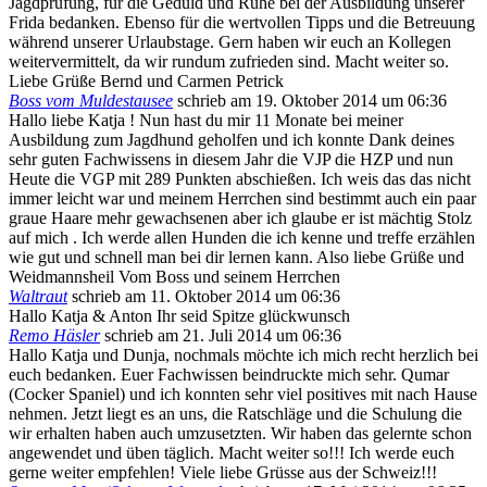
Jagdprüfung, für die Geduld und Ruhe bei der Ausbildung unserer
Frida bedanken. Ebenso für die wertvollen Tipps und die Betreuung
während unserer Urlaubstage. Gern haben wir euch an Kollegen
weitervermittelt, da wir rundum zufrieden sind. Macht weiter so.
Liebe Grüße Bernd und Carmen Petrick
Boss vom Muldestausee
schrieb am
19. Oktober 2014
um
06:36
Hallo liebe Katja ! Nun hast du mir 11 Monate bei meiner
Ausbildung zum Jagdhund geholfen und ich konnte Dank deines
sehr guten Fachwissens in diesem Jahr die VJP die HZP und nun
Heute die VGP mit 289 Punkten abschießen. Ich weis das das nicht
immer leicht war und meinem Herrchen sind bestimmt auch ein paar
graue Haare mehr gewachsenen aber ich glaube er ist mächtig Stolz
auf mich . Ich werde allen Hunden die ich kenne und treffe erzählen
wie gut und schnell man bei dir lernen kann. Also liebe Grüße und
Weidmannsheil Vom Boss und seinem Herrchen
Waltraut
schrieb am
11. Oktober 2014
um
06:36
Hallo Katja & Anton Ihr seid Spitze glückwunsch
Remo Häsler
schrieb am
21. Juli 2014
um
06:36
Hallo Katja und Dunja, nochmals möchte ich mich recht herzlich bei
euch bedanken. Euer Fachwissen beindruckte mich sehr. Qumar
(Cocker Spaniel) und ich konnten sehr viel positives mit nach Hause
nehmen. Jetzt liegt es an uns, die Ratschläge und die Schulung die
wir erhalten haben auch umzusetzten. Wir haben das gelernte schon
angewendet und üben täglich. Macht weiter so!!! Ich werde euch
gerne weiter empfehlen! Viele liebe Grüsse aus der Schweiz!!!