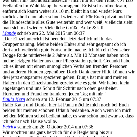
war sehr hilf- und aufschlussreich - nicht nur für den Hund 🙂 ! Das
Freilaufen im Wald klappt hervorragend. Er ist sehr aufmerksam,
entfernt sich kaum weiter als 10 m, bleibt hin und wieder kurz
zurück - holt dann aber schnell wieder auf. Für Euch privat und für
die Hundeschule alles Gute weiterhin und wer weiß, vielleicht sieht
man sich mal wieder. Viele liebe Grüße, Anke & Uli
Mandy
schrieb am
22. Mai 2015
um
06:37
„Der Einzelunterricht ist beendet. Jetzt darf ich mit in das
Gruppentraining. Meine beiden Halter sind sehr gespannt ob ich
dort auch weiterhin gute Fortschritte mache. Ich bin ein Deutscher
Dogge Rüde mittlerweile 2 Jahre alt. Mit 10 Monaten haben mich
meine jetzigen Halter aus einer Pflegestation geholt. Gedankt habe
ich es ihnen mit einem unmöglichen Verhalten fremden Personen
und anderen Hunden gegenüber. Doch Dank eurer Hilfe können wir
drei jetzt entspannter spazieren gehen. Dunja hat mir und meinen
Haltern in den Einzelstunden gezeigt wie es geht. Wir haben klein
angefangen und uns Schritt für Schritt nach oben gearbeitet.
Herrchen und Frauchen trainieren jeden Tag mit mir.“
Paula Kern
schrieb am
12. Februar 2015
um
07:37
Hallo Katja und Dunja, hier ist Paula möchte mich noch bei Euch
beiden für meinen schönen Urlaub bedanken. Auch wenn ich mich
bei den Möhren selbst bedient habe, es war schön und zwar so, dass
ich nicht nach Hause wollte.
Petrick
schrieb am
26. Oktober 2014
um
07:36
Wir möchten uns ganz herzlich für die Begleitung bis zur