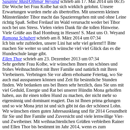
Susanne Mast/Othmar Weyand
schrieb am
17. Mai 2014
um
06:35
Die Woche bei Frau Kolbe hat sich wirklich gelohnt. Unsere
Erwartungen wurden mehr als übertroffen. Mit unserem kleinen
Münsterländer Tibor macht das Spazierengehen mit und ohne Leine
richtig Spaß. Selbst Freilauf im Wald verursacht weder bei Tibor
noch bei uns Stress. Vielen vielen Dank für die tollen Hinweise.
Viele Grüße aus Bad Homburg in Hessen! S. Mast uns O. Weyand
Ramona Schubert
schrieb am
8. März 2014
um
07:34
Ich bin sehr zufrieden, unsere Lini hat sehr viel gelernt!!! Bitte
machen Sie weiter so und ich wünsche viel viel Glück das es die
Hundeschule lange gibt.
Ellen Thor
schrieb am
23. Dezember 2013
um
07:34
Sehr geehrte Frau Kolbe, wir wünschen Ihnen ein schönes und
frohes Weihnachtsfest mit Ihrer Familie und natürlich mit Ihren
Vierbeinern. Verbringen Sie vor allem erholsame Feiertag, wo Sie
auch mal ausspannen können und Zeit für besinnliche Stunden
finden. Wir bedanken uns bei Ihnen sehr herzlich, dass Sie uns mit
viel Geduld, Energie und Rat bei unserer Hündin Mona geholfen
haben, aus ihr einen tollen Hund zu machen, der nicht mehr so
eigensinnig und dominant reagiert. Das ist Ihnen prima gelungen
und so wie Mona jetzt ist und sich gibt ist das der schönest Lohn.
Wir wünschen einen guten Jahresausklang und für 2014 Gesundheit
für Sie und Ihre Familie und Zuversicht und viele lernwillige Vier-
und Zweibeiner. Mit weihnachtenlichen Grüßen verbleiben Rainer
und Ellen Thor bis bestimmt im Jahr 2014, wenn es zum