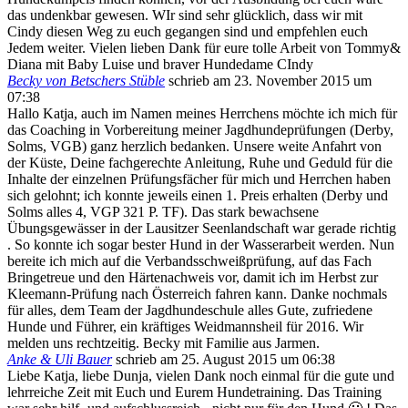
das undenkbar gewesen. WIr sind sehr glücklich, dass wir mit
Cindy diesen Weg zu euch gegangen sind und empfehlen euch
Jedem weiter. Vielen lieben Dank für eure tolle Arbeit von Tommy&
Diana mit Baby Luise und braver Hundedame CIndy
Becky von Betschers Stüble
schrieb am
23. November 2015
um
07:38
Hallo Katja, auch im Namen meines Herrchens möchte ich mich für
das Coaching in Vorbereitung meiner Jagdhundeprüfungen (Derby,
Solms, VGB) ganz herzlich bedanken. Unsere weite Anfahrt von
der Küste, Deine fachgerechte Anleitung, Ruhe und Geduld für die
Inhalte der einzelnen Prüfungsfächer für mich und Herrchen haben
sich gelohnt; ich konnte jeweils einen 1. Preis erhalten (Derby und
Solms alles 4, VGP 321 P. TF). Das stark bewachsene
Übungsgewässer in der Lausitzer Seenlandschaft war gerade richtig
. So konnte ich sogar bester Hund in der Wasserarbeit werden. Nun
bereite ich mich auf die Verbandsschweißprüfung, auf das Fach
Bringetreue und den Härtenachweis vor, damit ich im Herbst zur
Kleemann-Prüfung nach Österreich fahren kann. Danke nochmals
für alles, dem Team der Jagdhundeschule alles Gute, zufriedene
Hunde und Führer, ein kräftiges Weidmannsheil für 2016. Wir
melden uns rechtzeitig. Becky mit Familie aus Jarmen.
Anke & Uli Bauer
schrieb am
25. August 2015
um
06:38
Liebe Katja, liebe Dunja, vielen Dank noch einmal für die gute und
lehrreiche Zeit mit Euch und Eurem Hundetraining. Das Training