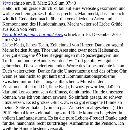
Vera
schrieb am
8. März 2019
um
07:40
Hallo, ich bin gerade durch Zufall auf eure Website gekommen und
wollte euch ein großes Lob aussprechen. Man merkt, dass ihr euch
wirklich Gedanken macht über die verschiedenen Arten und
Komponenten des Hundetrainings. Macht weiter so! Liebe Grüße
aus Köln von Vera
Petra Roskopf mit Thor und Ares
schrieb am
16. Dezember 2017
um
07:40
Liebe Katja, liebes Team, Zeit einmal von Herzen Dank zu sagen!
Meine beiden Jungs, Thor und Ares sind zwar noch Halbstarke,
aber gut erzogene 🙂 Bei Begegnungen mit Spaziergängern und
Treffen auf andere Hunde, werden "wir" oft gelobt, wie gut sie
gehorchen. Diese anderkennenden Worte des Lobes möchte ich an
Euch weitergeben. Danke für die Unterstützung und das offene Ohr,
wenn es mal nicht so gut läuft und Kommunikationsprobleme
zwischen mir und den Jungs auftauchen... Mir ist in der
Zusammenarbeit mit Dir, liebe Katja, bewußt geworden, daß ich
klar und konsequent sein darf/muss, damit meine Hunde umsetzen
können, was ich von ihnen erwarte. So einfach gesagt, so schwer
umzusetzen. Es ist großes Glück, zwei so gut erzogene Hunde an
meiner Seite zu haben (von ein paar Aussetzern abgesehen ; ). Der
Pfiff: einmal kurz - einmal lang - und Beide kommen begeistert in
vollem Lauf angestürmt. Es ist die pure Lebens-Freude! Danke auch
für die, manchmal recht kurzfristige, Aufnahme in die Pension. Ich
weiß die Hunde bestens versorgt.